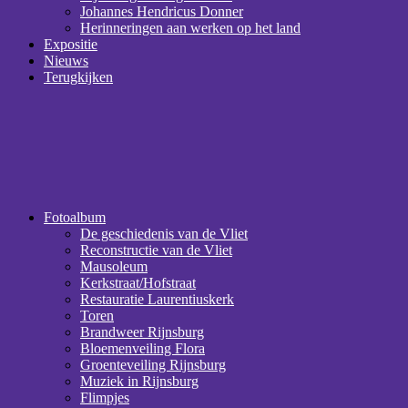
Johannes Hendricus Donner
Herinneringen aan werken op het land
Expositie
Nieuws
Terugkijken
Fotoalbum
De geschiedenis van de Vliet
Reconstructie van de Vliet
Mausoleum
Kerkstraat/Hofstraat
Restauratie Laurentiuskerk
Toren
Brandweer Rijnsburg
Bloemenveiling Flora
Groenteveiling Rijnsburg
Muziek in Rijnsburg
Flimpjes