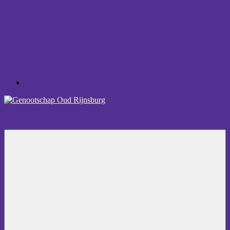
Ga
Facebook
naar
de
inhoud
Genootschap
Oud
Rijnsburg
Menu